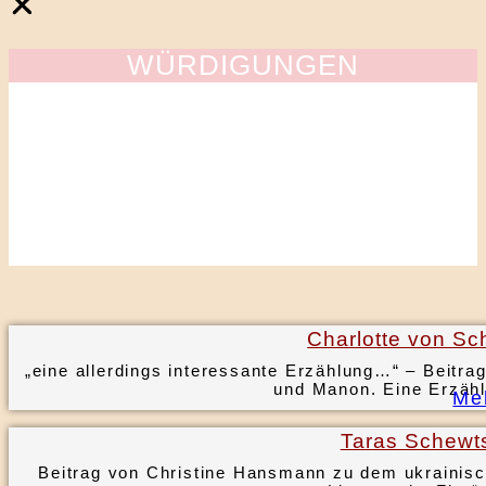
WÜRDIGUNGEN
Charlotte von Sc
„eine allerdings interessante Erzählung…“ – Beitr
und Manon. Eine Erzähl
Me
Taras Schewt
Beitrag von Christine Hansmann zu dem ukrainis