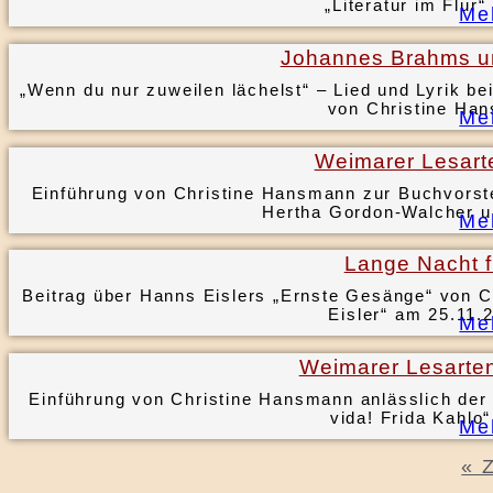
„Literatur im Flur“
Me
Johannes Brahms un
„Wenn du nur zuweilen lächelst“ – Lied und Lyrik b
von Christine Ha
Me
Weimarer Lesart
Einführung von Christine Hansmann zur Buchvorste
Hertha Gordon-Walcher u
Me
Lange Nacht f
Beitrag über Hanns Eislers „Ernste Gesänge“ von
Eisler“ am 25.11.
Me
Weimarer Lesarte
Einführung von Christine Hansmann anlässlich de
vida! Frida Kahl
Me
« 