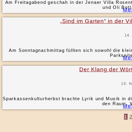
Am Freitagabend geschah in der Jenaer Villa Rose
und Oli Bott
Me
„Sind im Garten“ in der V
14.
Am Sonntagnachmittag füllten sich sowohl die klei
Parkseite
Me
Der Klang der Wör
10. 
Sparkassenkulturherbst brachte Lyrik und Musik in di
den Raum. W
Me
1