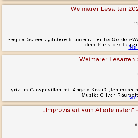
Weimarer Lesarten 20
1
Regina Scheer: „Bittere Brunnen. Hertha Gordon-W
dem Preis der Leip
Me
Weimarer Lesarten 2
1
Lyrik im Glaspavillon mit Angela Krauß „Ich muss
Musik: Oliver Räumel
Me
„Improvisiert vom Allerfeinsten“
6