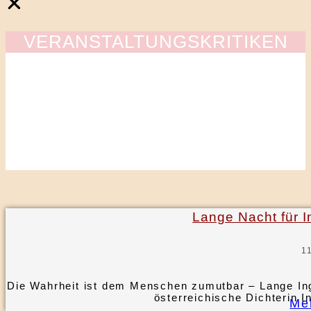
VERANSTALTUNGSKRITIKEN
Lange Nacht für
1
Die Wahrheit ist dem Menschen zumutbar – Lange I
österreichische Dichterin 
Me