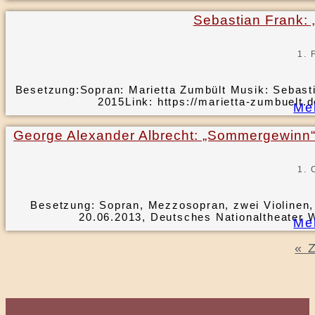
Sebastian Frank: „
1. 
Besetzung:Sopran: Marietta Zumbült Musik: Sebast
2015Link: https://marietta-zumbuelt.
Me
George Alexander Albrecht: „Sommergewinn“
1. 
Besetzung: Sopran, Mezzosopran, zwei Violinen, 
20.06.2013, Deutsches Nationaltheater 
Me
« 