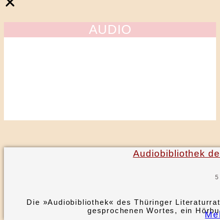
AUDIO
Audiobibliothek de
5
Die »Audiobibliothek« des Thüringer Literaturra
gesprochenen Wortes, ein Hörbu
Me